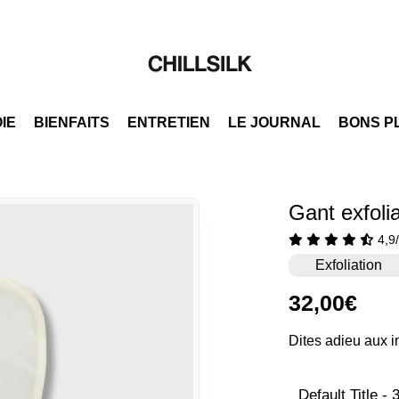
OIE
BIENFAITS
ENTRETIEN
LE JOURNAL
BONS P
Gant exfoli
4,9
Exfoliation
Prix
Prix
32,00€
réguli
réduit
Dites adieu aux i