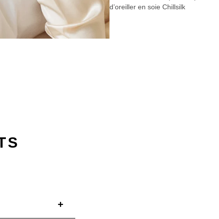
â
d’oreiller en soie Chillsilk
TS
E