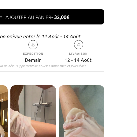
AJOUTER AU PANIER-
32,00€
son prévue entre le
12 Août - 14 Août
EXPÉDITION
LIVRAISON
i
Demain
12 - 14 Août.
ur de délai supplémentaire pour les dimanches et jours fériés.