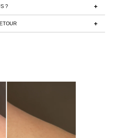
S ?
RETOUR