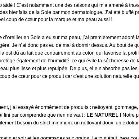
idé ! C’est notamment une des raisons qui m’a amené à travaill
des bienfaits de la Soie par mon dermatologue. J’ai été bluffé p
réel coup de cœur pour la marque et ma peau aussi !
 d’oreiller en Soie
a eu sur ma peau, j’ai premièrement adoré la 
ès légère. Je n’ai donc pas eu de mal à dormir dessus. Au bout d
est dû au fait que contrairement au coton qui favorise la prolifér
e protège également de l’humidité, ce qui évite la sécheresse de l
peau plus lisse et plus repulpée. De plus, elle n'absorbe pas le
el coup de cœur pour ce produit car c’est une solution naturelle q
t, j’ai essayé énormément de produits : nettoyant, gommage, d
i fini par comprendre que rien ne vaut :
LE NATUREL !
Notre p
ulement besoin du strict minimum: un nettoyant doux, un exfolian
 matin et soir et les gommages aux grains. Le tout était beaucou