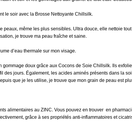

t le soir avec la
Brosse Nettoyante Chillsilk
.
 peaux, même les plus sensibles. Ultra douce, elle nettoie tout
isation, je trouve ma peau fraîche et saine.
brume d’eau thermale sur mon visage.
e un gommage doux grâce aux
Cocons de Soie Chillsilk
. Ils exfol
il des jours. Également, les acides aminés présents dans la soi
puis que je les utilise, je trouve que mon grain de peau est plus 
ts alimentaires au ZINC. Vous pouvez en trouver en pharmacie à
ectivement, grâce à ses propriétés anti-inflammatoires et cicatris