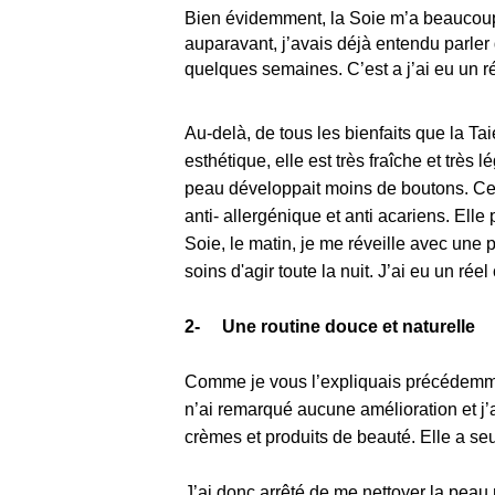
Bien évidemment, la Soie m’a beaucoup a
auparavant, j’avais déjà entendu parler 
quelques semaines. C’est a j’ai eu un 
Au-delà, de tous les bienfaits que la
Taie
esthétique, elle est très fraîche et tr
peau développait moins de boutons. Cela 
anti- allergénique et anti acariens. Ell
Soie, le matin, je me réveille avec une 
soins d'agir toute la nuit. J’ai eu un ré
2- Une routine douce et naturelle
Comme je vous l’expliquais précédemmen
n’ai remarqué aucune amélioration et j’a
crèmes et produits de beauté. Elle a se
J’ai donc arrêté de me nettoyer la peau